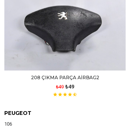
208 ÇIKMA PARÇA AİRBAG2
₺49
₺49
PEUGEOT
106