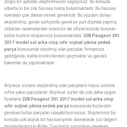
doğru bir şekilde ulaştırılmasını sağlıyoruz. Bu konuda
elbette ki bir çok hassas nokta bulunmaktadır. Bu hassas
noktaları çok dikkat etmek gereklidir. Bu yüzden dolayı
ekiplerimiz, gerek yurtiçinde gerekse yurt dışında yapmış
oldukları taramalardan sonra bir de ofislerimizde bulunan
kalite kontrol ekiplerimiz bulunmaktadır.
208 Peugeot 301
2017 model sol arka stop sıfır orjinal çıkma yedek
parça
konusunda seçilmiş olan parçalar, firmamıza
geldiğinde, kalite kontrollerden geçmekte ve gerekli
bakımlar da yapılmaktadır.
Böylece sizlere ulaştırılmış olan parçaların hepsi aslında
sıfıra yakın parçalardır. Böylece sizler de çok daha uygun
fiyatlarla
208 Peugeot 301 2017 model sol arka stop
sıfır orjinal çıkma yedek parça
konusunda bizlerden
gereken bütün parçaları ulaşabiliyorsunuz. Ekiplerimiz bu
konuda çok büyük bir hassasiyetle davranarak siz değerli
müşterilerimizin A'dan Z'ye bütün sorunlarını gereken