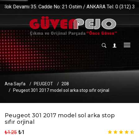
. Cadde No: 21 Ostim / ANKARA Tel: 0 (312) 385 44 47 Fax: 0
Ana Sayfa
PEUGEOT
208
Peugeot 301 2017 model sol arka stop sıfır orjinal
Peugeot 301 2017 model sol arka stop
sıfır orjinal
₺1
₺1.25