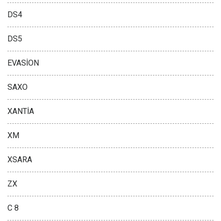
DS4
DS5
EVASİON
SAXO
XANTİA
XM
XSARA
ZX
C 8