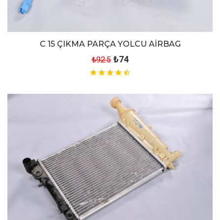
C 15 ÇIKMA PARÇA YOLCU AİRBAG
₺74
₺92.5