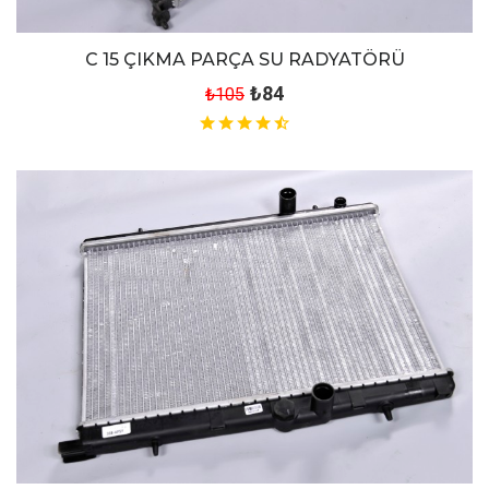
C 15 ÇIKMA PARÇA SU RADYATÖRÜ
₺84
₺105