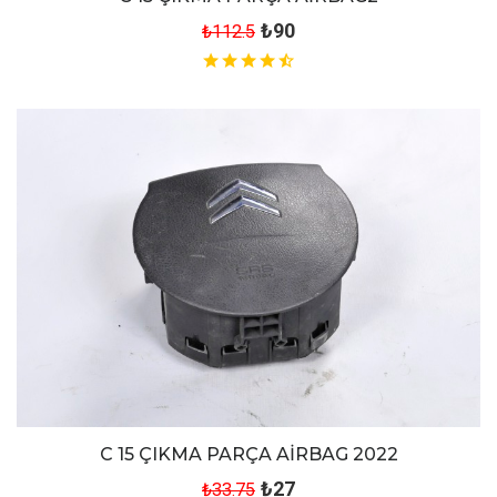
₺90
₺112.5
C 15 ÇIKMA PARÇA AİRBAG 2022
₺27
₺33.75