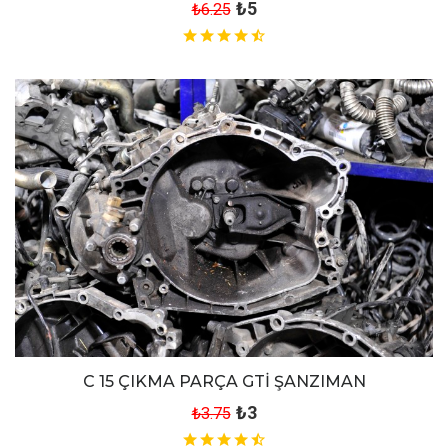
₺5
₺6.25
C 15 ÇIKMA PARÇA GTİ ŞANZIMAN
₺3
₺3.75