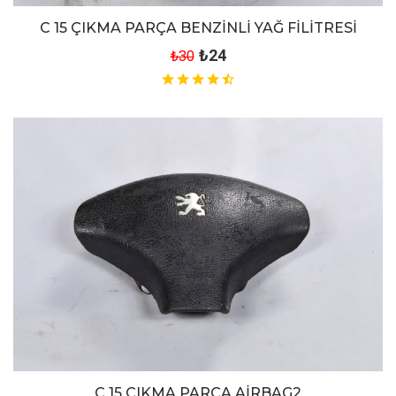
C 15 ÇIKMA PARÇA BENZİNLİ YAĞ FİLİTRESİ
₺24
₺30
C 15 ÇIKMA PARÇA AİRBAG2