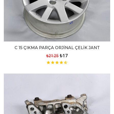
C 15 ÇIKMA PARÇA ORJİNAL ÇELİK JANT
₺17
₺21.25