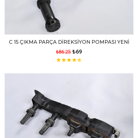
C 15 ÇIKMA PARÇA DİREKSİYON POMPASI YENİ
₺69
₺86.25