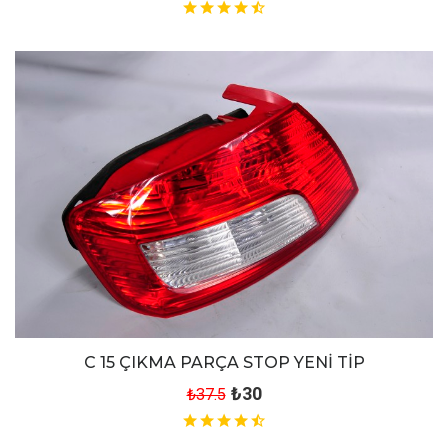
C 15 ÇIKMA PARÇA STOP YENİ TİP
₺30
₺37.5