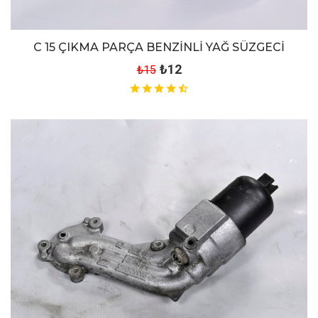
C 15 ÇIKMA PARÇA BENZİNLİ YAĞ SÜZGECİ
₺12
₺15