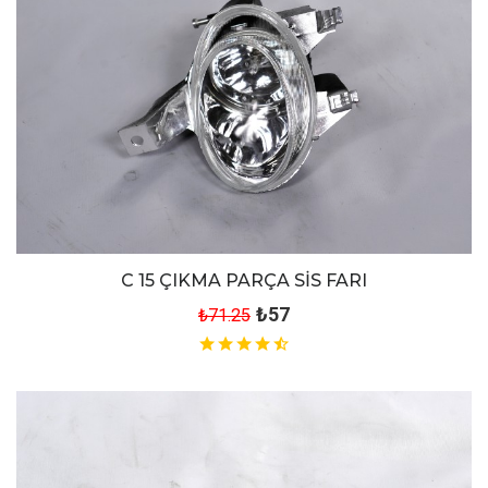
C 15 ÇIKMA PARÇA SİS FARI
₺57
₺71.25