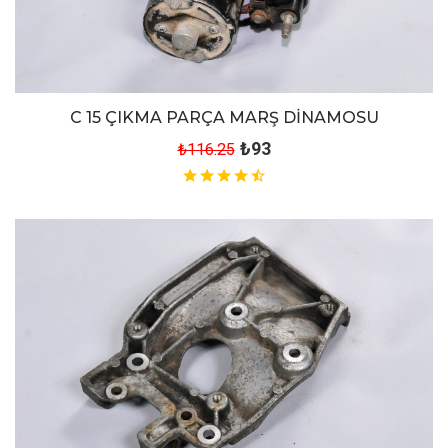
C 15 ÇIKMA PARÇA MARŞ DİNAMOSU
₺93
₺116.25