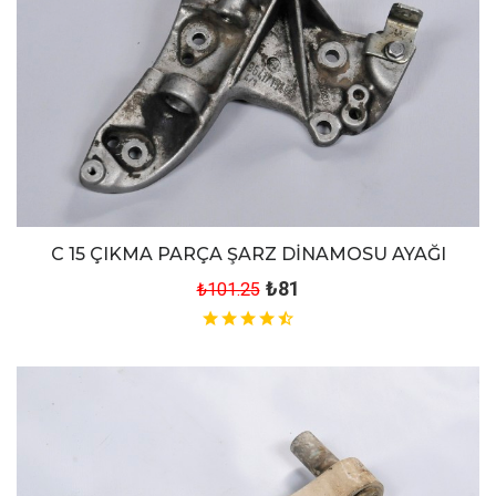
C 15 ÇIKMA PARÇA ŞARZ DİNAMOSU AYAĞI
₺81
₺101.25