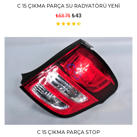
C 15 ÇIKMA PARÇA SU RADYATÖRÜ YENİ
₺43
₺53.75
C 15 ÇIKMA PARÇA STOP