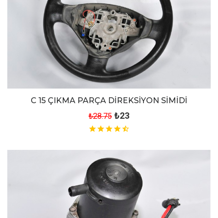
C 15 ÇIKMA PARÇA DİREKSİYON SİMİDİ
₺23
₺28.75