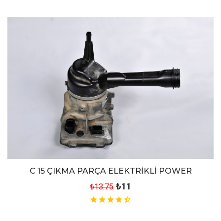
C 15 ÇIKMA PARÇA ELEKTRİKLİ POWER
₺11
₺13.75