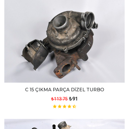
C 15 ÇIKMA PARÇA DİZEL TURBO
₺91
₺113.75