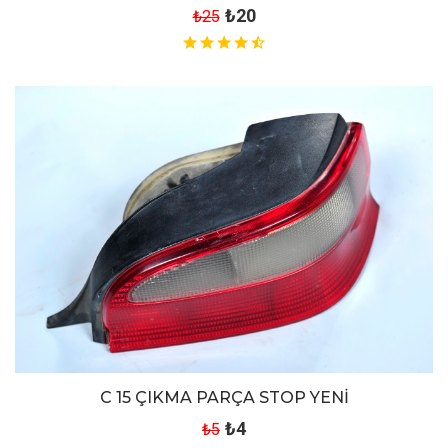
₺20
₺25
C 15 ÇIKMA PARÇA STOP YENİ
₺4
₺5