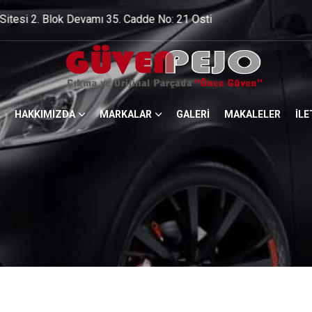
Devamı 35. Cadde No: 21 Ostim / ANKARA Tel: 0 (312) 385 44 4
HAKKIMIZDA
MARKALAR
GALERİ
MAKALELER
İLE