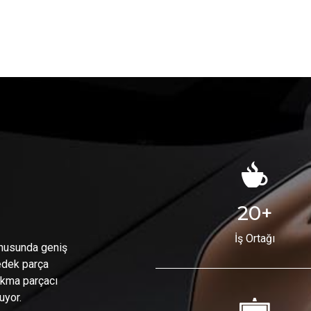
20
+
İş Ortağı
onusunda geniş
yedek parça
çıkma parçacı
uyor.