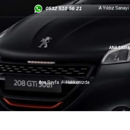
GÜVEN PEJO ÇIKMA YEDEK PARÇA Yıldız Sanayi Sitesi 2. Blok 
05
32 510 56 21
ANA SAYFA
Ana Sayfa
Hakkımızda