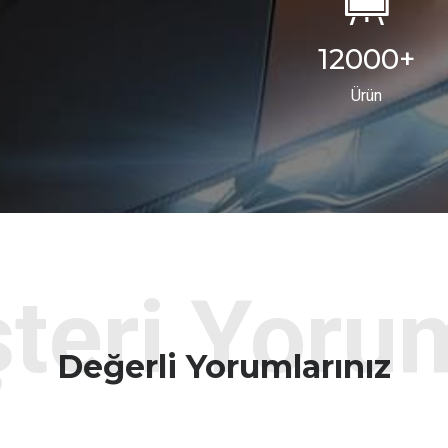
12000
+
Ürün
teri Yorum
Değerli Yorumlarınız