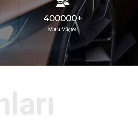
400000
+
Mutlu Müşteri
ları