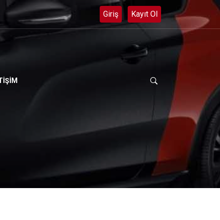
7 Fax: 0 312 385 36 35 Gsm: 0 (532) 510 56 21 e-mail: guven
TİŞİM